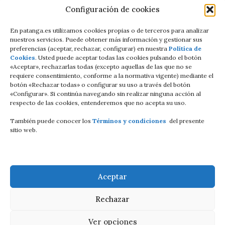
Política de Privacidad
Configuración de cookies
Términos y condiciones
En patanga.es utilizamos cookies propias o de terceros para analizar
nuestros servicios. Puede obtener más información y gestionar sus
preferencias (aceptar, rechazar, configurar) en nuestra
Política de
Condiciones de contratación Online
Cookies
. Usted puede aceptar todas las cookies pulsando el botón
«Aceptar», rechazarlas todas (excepto aquellas de las que no se
C/Altamira baja 8
requiere consentimiento, conforme a la normativa vigente) mediante el
botón «Rechazar todas» o configurar su uso a través del botón
Luanco Asturias ESPAÑA
«Configurar». Si continúa navegando sin realizar ninguna acción al
respecto de las cookies, entenderemos que no acepta su uso.
Tell: +34 687821858
También puede conocer los
Términos y condiciones
del presente
Email: info@patanga.es
sitio web.
Aceptar
Rechazar
Ver opciones