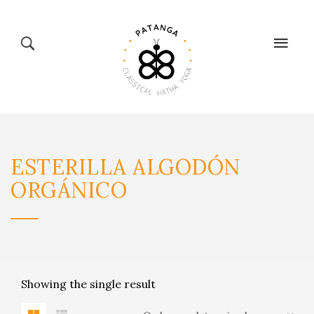
CLASSICAL
TIENDA
ESTERILLA
ALGODÓN
HATHA YOGA
BIENESTAR
ORGÁNICO
CALENDARIO
Showing the single result
BLOG