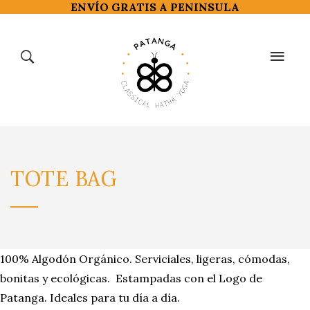
ENVÍO GRATIS A PENINSULA
CLASSICAL
TIENDA
TOTE
BAG
HATHA YOGA
BIENESTAR
100% Algodón Orgánico. Serviciales, ligeras, cómodas,
bonitas y ecológicas. Estampadas con el Logo de
CALENDARIO
Patanga. Ideales para tu día a día.
BLOG