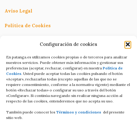
Aviso Legal
Política de Cookies
Política de Privacidad
Configuración de cookies
Términos y condiciones
En patanga.es utilizamos cookies propias o de terceros para analizar
nuestros servicios. Puede obtener más información y gestionar sus
preferencias (aceptar, rechazar, configurar) en nuestra
Política de
Condiciones de contratación Online
Cookies
. Usted puede aceptar todas las cookies pulsando el botón
«Aceptar», rechazarlas todas (excepto aquellas de las que no se
C/Altamira baja 8
requiere consentimiento, conforme a la normativa vigente) mediante el
botón «Rechazar todas» o configurar su uso a través del botón
Luanco Asturias ESPAÑA
«Configurar». Si continúa navegando sin realizar ninguna acción al
respecto de las cookies, entenderemos que no acepta su uso.
Tell: +34 687821858
También puede conocer los
Términos y condiciones
del presente
Email: info@patanga.es
sitio web.