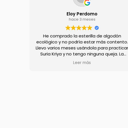
Eloy Perdomo
hace 3 meses
He comprado la esterilla de algodón
ecológico y no podría estar más contento.
Llevo varios meses usándola para practica
Suria Kriya y no tengo ninguna queja. La
calidad es muy buena, así como la
Leer más
sensación al tacto. Además, las manos no
resbalan, y no desliza ni en parquet ni en
baldosas.