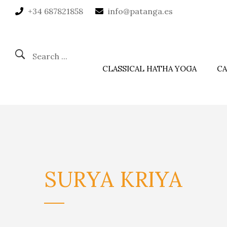
+34 687821858
info@patanga.es
Search ...
CLASSICAL HATHA YOGA
CA
SURYA
KRIYA