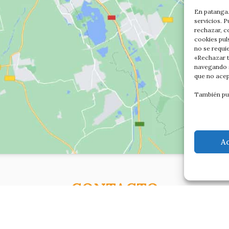
En patanga.
servicios. 
rechazar, c
cookies pul
no se requi
«Rechazar t
navegando s
que no acep
También pu
A
CONTACTO
C/Altamira baja 8