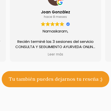
Joan González
hace 8 meses
Namaskaram,
r
Recién terminé las 3 sesiones del servicio
CONSULTA Y SEGUIMIENTO AYURVEDA ONLINE.
Realmente agradacedido por el cambio de
Leer más
enfoque de tareas diarias, la detallada
resolución de problemas (conflictos
internos) - y la disposición e implicación de
Marina.
Tu también puedes dejarnos tu reseña ;)
Existen muchos detalles de los que no eres
consciente pero que tienen un gran
impacto en tu vida.
Muchas gracias Patanga.