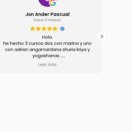
Jon Ander Pascual
hace 11 meses
Hola.
he hecho 3 cursos dos con marina y uno
Quería
con adrian angamardana shuria kriya y
experi
yogashanas ..
pra
Como personas y profesores un 10.
escalad
Leer más
Los cursos los hacen prestando mucha
much
atencion para conseguir que hagas las
También
practicas al detalle.
otr
Segun empiezas a practicar puedes notar
Shamb
los beneficios al poco tiempo.
Autentico yoga tradiccional mucha gracias.
Me s
energía
también
veces m
sentir