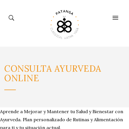
CLASSICAL
TIENDA
CONSULTA
AYURVEDA
HATHA YOGA
BIENESTAR
ONLINE
Aprende a Mejorar y Mantener tu Salud y Bienestar con
CALENDARIO
Ayurveda. Plan personalizado de Rutinas y Alimentación
BLOG
para ti y tu situación actual.