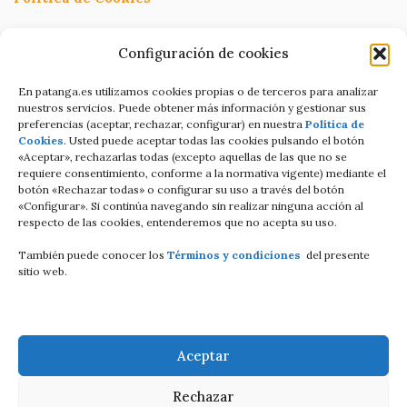
Política de Privacidad
Configuración de cookies
Términos y condiciones
En patanga.es utilizamos cookies propias o de terceros para analizar
nuestros servicios. Puede obtener más información y gestionar sus
preferencias (aceptar, rechazar, configurar) en nuestra
Política de
Condiciones de contratación Online
Cookies
. Usted puede aceptar todas las cookies pulsando el botón
«Aceptar», rechazarlas todas (excepto aquellas de las que no se
C/Altamira baja 8
requiere consentimiento, conforme a la normativa vigente) mediante el
botón «Rechazar todas» o configurar su uso a través del botón
Luanco Asturias ESPAÑA
«Configurar». Si continúa navegando sin realizar ninguna acción al
respecto de las cookies, entenderemos que no acepta su uso.
Tell: +34 687821858
También puede conocer los
Términos y condiciones
del presente
Email: info@patanga.es
sitio web.
Aceptar
Rechazar