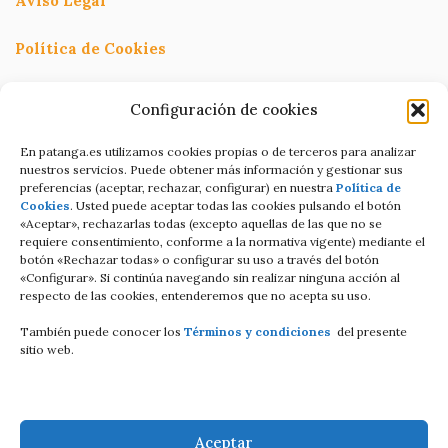
Aviso Legal
Política de Cookies
Política de Privacidad
Configuración de cookies
Términos y condiciones
En patanga.es utilizamos cookies propias o de terceros para analizar
nuestros servicios. Puede obtener más información y gestionar sus
preferencias (aceptar, rechazar, configurar) en nuestra
Política de
Condiciones de contratación Online
Cookies
. Usted puede aceptar todas las cookies pulsando el botón
«Aceptar», rechazarlas todas (excepto aquellas de las que no se
C/Altamira baja 8
requiere consentimiento, conforme a la normativa vigente) mediante el
botón «Rechazar todas» o configurar su uso a través del botón
Luanco Asturias ESPAÑA
«Configurar». Si continúa navegando sin realizar ninguna acción al
respecto de las cookies, entenderemos que no acepta su uso.
Tell: +34 687821858
También puede conocer los
Términos y condiciones
del presente
Email: info@patanga.es
sitio web.
Aceptar