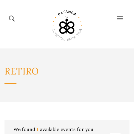
CLASSICAL
TIENDA
RETIRO
HATHA YOGA
BIENESTAR
CALENDARIO
BLOG
We found
1
available events for you