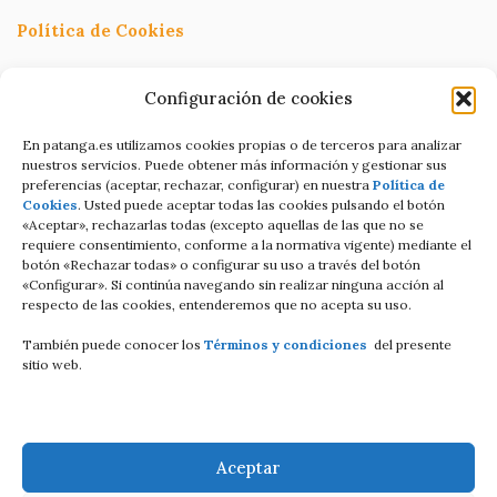
Política de Cookies
Política de Privacidad
Configuración de cookies
Términos y condiciones
En patanga.es utilizamos cookies propias o de terceros para analizar
nuestros servicios. Puede obtener más información y gestionar sus
preferencias (aceptar, rechazar, configurar) en nuestra
Política de
Condiciones de contratación Online
Cookies
. Usted puede aceptar todas las cookies pulsando el botón
«Aceptar», rechazarlas todas (excepto aquellas de las que no se
C/Altamira baja 8
requiere consentimiento, conforme a la normativa vigente) mediante el
botón «Rechazar todas» o configurar su uso a través del botón
Luanco Asturias ESPAÑA
«Configurar». Si continúa navegando sin realizar ninguna acción al
respecto de las cookies, entenderemos que no acepta su uso.
Tell: +34 687821858
También puede conocer los
Términos y condiciones
del presente
Email: info@patanga.es
sitio web.
Aceptar