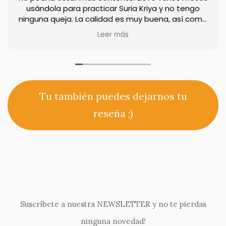
usándola para practicar Suria Kriya y no tengo
ninguna queja. La calidad es muy buena, así como
la sensación al tacto. Además, las manos no
Leer más
resbalan, y no desliza ni en parquet ni en baldosas.
Tu también puedes dejarnos tu
reseña ;)
Suscríbete a nuestra NEWSLETTER y no te pierdas
ninguna novedad!