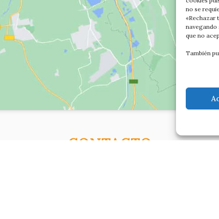
cookies pul
no se requi
«Rechazar t
navegando s
que no acep
También pu
A
CONTACTO
C/Altamira baja 8
Luanco Asturias ESPAÑA
Tell: +34 687821858