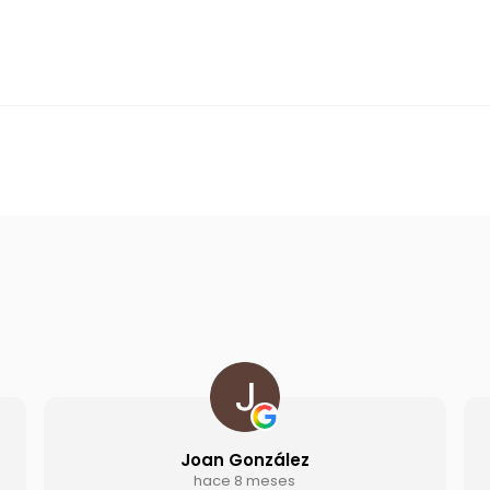
 González
Jon Ander Pas
e 8 meses
hace 11 mese