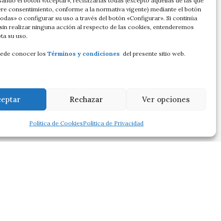
sando el botón «Aceptar», rechazarlas todas (excepto aquellas de las que
ere consentimiento, conforme a la normativa vigente) mediante el botón
odas» o configurar su uso a través del botón «Configurar». Si continúa
in realizar ninguna acción al respecto de las cookies, entenderemos
ta su uso.
ede conocer los
Términos y condiciones
del presente sitio web.
ceptar
Rechazar
Ver opciones
Política de Cookies
Política de Privacidad