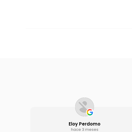
Eloy Perdomo
Joan
hace 3 meses
hac