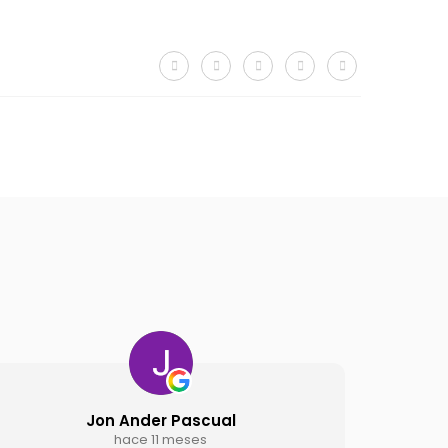
cual
Vitaliy Denisov
s
hace 1 año