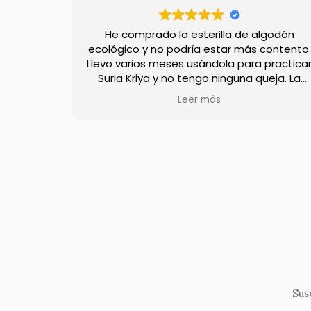
prado la esterilla de algodón
Nam
 y no podría estar más contento.
os meses usándola para practicar
Recién terminé las
iya y no tengo ninguna queja. La
CONSULTA Y SEGUIM
ad es muy buena, así como la
Realmente agradac
Leer más
L
 al tacto. Además, las manos no
enfoque de tarea
 y no desliza ni en parquet ni en
resolución de 
baldosas.
internos) - y la di
Existen muchos det
consciente per
impact
Muchas g
Na
Sus