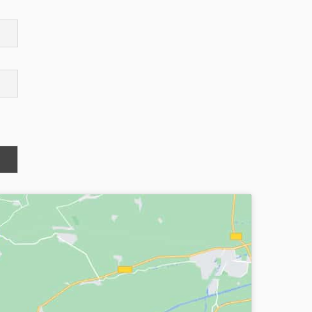
Gracias por HathaYoga