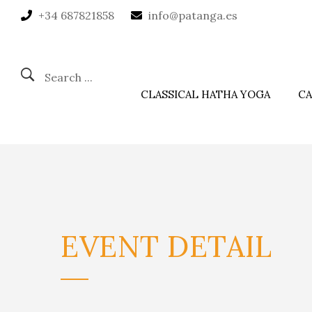
+34 687821858
info@patanga.es
Search ...
CLASSICAL HATHA YOGA
CA
EVENT
DETAIL