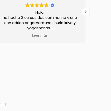
Namaskaram
,
n marina y uno
Quería compartir los resultados 
shuria kriya y
experimentado después de tres
..
practicando Hatha Yoga. Pract
sores un 10.
escalada, y puedo decir que he a
Leer más
estando mucha
muchísimo gracias a esta práct
 que hagas las
También me ha ayudado a profund
alle.
otras prácticas como Surya Kri
ar puedes notar
Shambhavi Mahamudra Kriya y Sh
co tiempo.
Chalana Kriya.
l mucha gracias.
Me siento mucho mejor y tengo
energía durante todo el día. Sin e
también hay otra cara de la mon
veces me duele todo el cuerpo — l
sentir molestias incluso en el taló
mandíbula o el coxis. Pero, curios
ha surgido cierta distancia con el cu
dad!
siento como algo separado de 