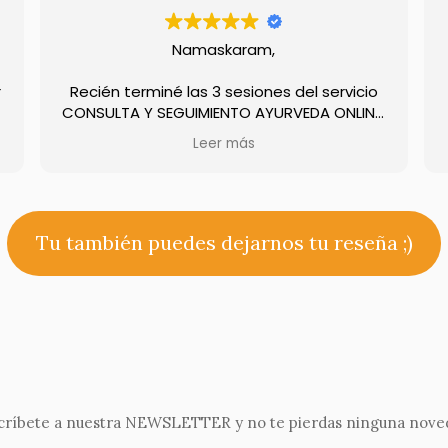
askaram,
Hola.
he hecho 3 cursos dos co
 3 sesiones del servicio
con adrian angamardana 
IENTO AYURVEDA ONLINE.
yogashanas 
edido por el cambio de
Como personas y profe
eer más
Leer más
s diarias, la detallada
Los cursos los hacen pr
problemas (conflictos
atencion para conseguir
sposición e implicación de
practicas al det
Marina.
Segun empiezas a practic
los beneficios al po
Tu también puedes dejarnos tu reseña ;)
alles de los que no eres
Autentico yoga tradicciona
o que tienen un gran
o en tu vida.
racias Patanga.
maskaram
críbete a nuestra NEWSLETTER y no te pierdas ninguna nove