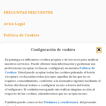
PREGUNTAS FRECUENTES
Aviso Legal
Política de Cookies
Política de Privacidad
Configuración de cookies
Términos y condiciones
En patanga.es utilizamos cookies propias o de terceros para analizar
nuestros servicios. Puede obtener más información y gestionar sus
preferencias (aceptar, rechazar, configurar) en nuestra
Política de
Condiciones de contratación Online
Cookies
. Usted puede aceptar todas las cookies pulsando el botón
«Aceptar», rechazarlas todas (excepto aquellas de las que no se
C/Altamira baja 8
requiere consentimiento, conforme a la normativa vigente) mediante el
botón «Rechazar todas» o configurar su uso a través del botón
Luanco Asturias ESPAÑA
«Configurar». Si continúa navegando sin realizar ninguna acción al
respecto de las cookies, entenderemos que no acepta su uso.
Tell: +34 687821858
También puede conocer los
Términos y condiciones
del presente
Email: info@patanga.es