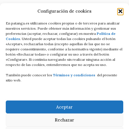
Política de Privacidad
Configuración de cookies
Términos y condiciones
En patanga.es utilizamos cookies propias o de terceros para analizar
nuestros servicios. Puede obtener más información y gestionar sus
preferencias (aceptar, rechazar, configurar) en nuestra
Política de
Condiciones de contratación Online
Cookies
. Usted puede aceptar todas las cookies pulsando el botón
«Aceptar», rechazarlas todas (excepto aquellas de las que no se
C/Altamira baja 8
requiere consentimiento, conforme a la normativa vigente) mediante el
botón «Rechazar todas» o configurar su uso a través del botón
Luanco Asturias ESPAÑA
«Configurar». Si continúa navegando sin realizar ninguna acción al
respecto de las cookies, entenderemos que no acepta su uso.
Tell: +34 687821858
También puede conocer los
Términos y condiciones
del presente
Email: info@patanga.es
sitio web.
Aceptar
Rechazar