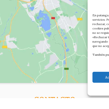
En patanga.
servicios. 
rechazar, c
cookies pul
no se requi
«Rechazar t
navegando s
que no acep
También pu
A
CONTACTO