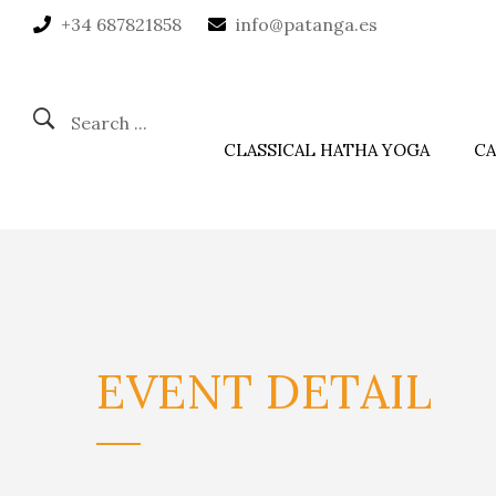
+34 687821858
info@patanga.es
Search ...
CLASSICAL HATHA YOGA
CA
EVENT
DETAIL