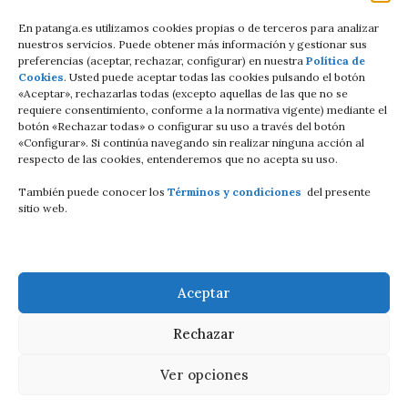
Términos y condiciones
En patanga.es utilizamos cookies propias o de terceros para analizar
nuestros servicios. Puede obtener más información y gestionar sus
preferencias (aceptar, rechazar, configurar) en nuestra
Política de
Condiciones de contratación Online
Cookies
. Usted puede aceptar todas las cookies pulsando el botón
«Aceptar», rechazarlas todas (excepto aquellas de las que no se
C/Altamira baja 8
requiere consentimiento, conforme a la normativa vigente) mediante el
botón «Rechazar todas» o configurar su uso a través del botón
Luanco Asturias ESPAÑA
«Configurar». Si continúa navegando sin realizar ninguna acción al
respecto de las cookies, entenderemos que no acepta su uso.
Tell: +34 687821858
También puede conocer los
Términos y condiciones
del presente
Email: info@patanga.es
sitio web.
Aceptar
Rechazar
Ver opciones