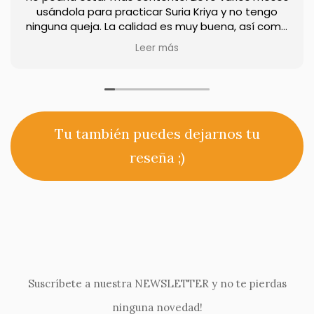
usándola para practicar Suria Kriya y no tengo
ninguna queja. La calidad es muy buena, así como
la sensación al tacto. Además, las manos no
Leer más
resbalan, y no desliza ni en parquet ni en baldosas.
Tu también puedes dejarnos tu
reseña ;)
Suscríbete a nuestra NEWSLETTER y no te pierdas
ninguna novedad!