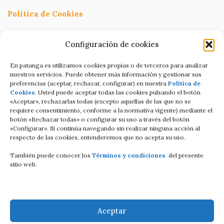
Política de Cookies
Política de Privacidad
Configuración de cookies
Términos y condiciones
En patanga.es utilizamos cookies propias o de terceros para analizar
nuestros servicios. Puede obtener más información y gestionar sus
preferencias (aceptar, rechazar, configurar) en nuestra
Política de
Condiciones de contratación Online
Cookies
. Usted puede aceptar todas las cookies pulsando el botón
«Aceptar», rechazarlas todas (excepto aquellas de las que no se
C/Altamira baja 8
requiere consentimiento, conforme a la normativa vigente) mediante el
botón «Rechazar todas» o configurar su uso a través del botón
Luanco Asturias ESPAÑA
«Configurar». Si continúa navegando sin realizar ninguna acción al
respecto de las cookies, entenderemos que no acepta su uso.
Tell: +34 687821858
También puede conocer los
Términos y condiciones
del presente
Email: info@patanga.es
sitio web.
Aceptar