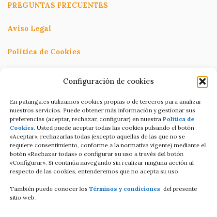
PREGUNTAS FRECUENTES
Aviso Legal
Política de Cookies
Política de Privacidad
Configuración de cookies
Términos y condiciones
En patanga.es utilizamos cookies propias o de terceros para analizar
nuestros servicios. Puede obtener más información y gestionar sus
preferencias (aceptar, rechazar, configurar) en nuestra
Política de
Condiciones de contratación Online
Cookies
. Usted puede aceptar todas las cookies pulsando el botón
«Aceptar», rechazarlas todas (excepto aquellas de las que no se
C/Altamira baja 8
requiere consentimiento, conforme a la normativa vigente) mediante el
botón «Rechazar todas» o configurar su uso a través del botón
Luanco Asturias ESPAÑA
«Configurar». Si continúa navegando sin realizar ninguna acción al
respecto de las cookies, entenderemos que no acepta su uso.
Tell: +34 687821858
También puede conocer los
Términos y condiciones
del presente
Email: info@patanga.es
sitio web.