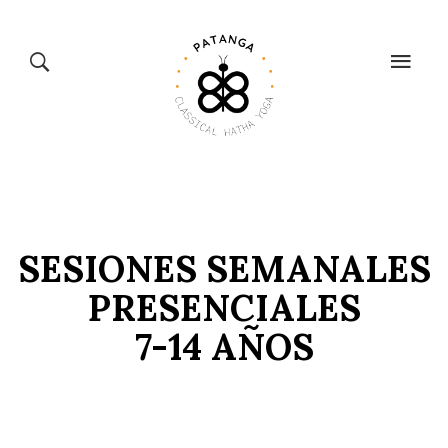
CLASSICAL
TIENDA
HATHA YOGA
BIENESTAR
SESIONES SEMANALES
PRESENCIALES
7-14 AÑOS
CALENDARIO
BLOG