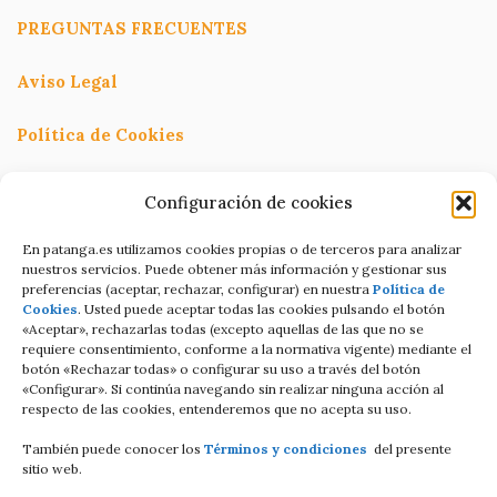
PREGUNTAS FRECUENTES
Aviso Legal
Política de Cookies
Política de Privacidad
Configuración de cookies
Términos y condiciones
En patanga.es utilizamos cookies propias o de terceros para analizar
nuestros servicios. Puede obtener más información y gestionar sus
preferencias (aceptar, rechazar, configurar) en nuestra
Política de
Condiciones de contratación Online
Cookies
. Usted puede aceptar todas las cookies pulsando el botón
«Aceptar», rechazarlas todas (excepto aquellas de las que no se
C/Altamira baja 8
requiere consentimiento, conforme a la normativa vigente) mediante el
botón «Rechazar todas» o configurar su uso a través del botón
Luanco Asturias ESPAÑA
«Configurar». Si continúa navegando sin realizar ninguna acción al
respecto de las cookies, entenderemos que no acepta su uso.
Tell: +34 687821858
También puede conocer los
Términos y condiciones
del presente
Email: info@patanga.es
sitio web.