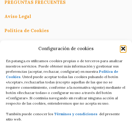
PREGUNTAS FRECUENTES
Aviso Legal
Política de Cookies
Política de Privacidad
Configuración de cookies
Términos y condiciones
En patanga.es utilizamos cookies propias o de terceros para analizar
nuestros servicios. Puede obtener más información y gestionar sus
preferencias (aceptar, rechazar, configurar) en nuestra
Política de
Condiciones de contratación Online
Cookies
. Usted puede aceptar todas las cookies pulsando el botón
«Aceptar», rechazarlas todas (excepto aquellas de las que no se
C/Altamira baja 8
requiere consentimiento, conforme a la normativa vigente) mediante el
botón «Rechazar todas» o configurar su uso a través del botón
Luanco Asturias ESPAÑA
«Configurar». Si continúa navegando sin realizar ninguna acción al
respecto de las cookies, entenderemos que no acepta su uso.
Tell: +34 687821858
También puede conocer los
Términos y condiciones
del presente
Email: info@patanga.es
sitio web.