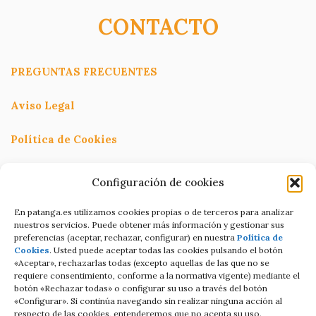
CONTACTO
PREGUNTAS FRECUENTES
Aviso Legal
Política de Cookies
Política de Privacidad
Configuración de cookies
Términos y condiciones
En patanga.es utilizamos cookies propias o de terceros para analizar
nuestros servicios. Puede obtener más información y gestionar sus
preferencias (aceptar, rechazar, configurar) en nuestra
Política de
Condiciones de contratación Online
Cookies
. Usted puede aceptar todas las cookies pulsando el botón
«Aceptar», rechazarlas todas (excepto aquellas de las que no se
C/Altamira baja 8
requiere consentimiento, conforme a la normativa vigente) mediante el
botón «Rechazar todas» o configurar su uso a través del botón
Luanco Asturias ESPAÑA
«Configurar». Si continúa navegando sin realizar ninguna acción al
respecto de las cookies, entenderemos que no acepta su uso.