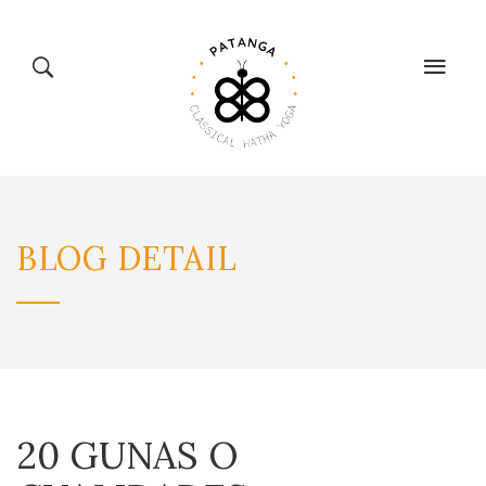
CLASSICAL
TIENDA
BLOG
DETAIL
HATHA YOGA
BIENESTAR
CALENDARIO
20 GUNAS O
BLOG